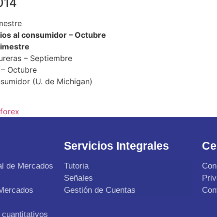
014
mestre
ios al consumidor – Octubre
rimestre
ureras – Septiembre
 – Octubre
sumidor (U. de Michigan)
forex
Servicios Integrales
Ce
al de Mercados
Tutoria
Con
Señales
Pri
 Mercados
Gestión de Cuentas
Con
cuantitativos