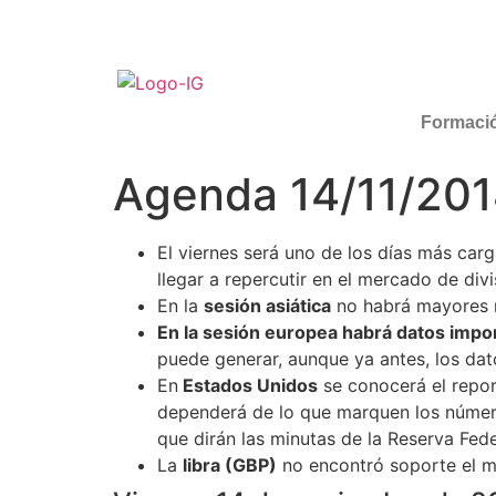
Formaci
Agenda 14/11/20
El viernes será uno de los días más ca
llegar a repercutir en el mercado de div
En la
sesión asiática
no habrá mayores r
En la sesión europea habrá datos import
puede generar, aunque ya antes, los dato
En
Estados Unidos
se conocerá el repor
dependerá de lo que marquen los número
que dirán las minutas de la Reserva Fe
La
libra (GBP)
no encontró soporte el mi