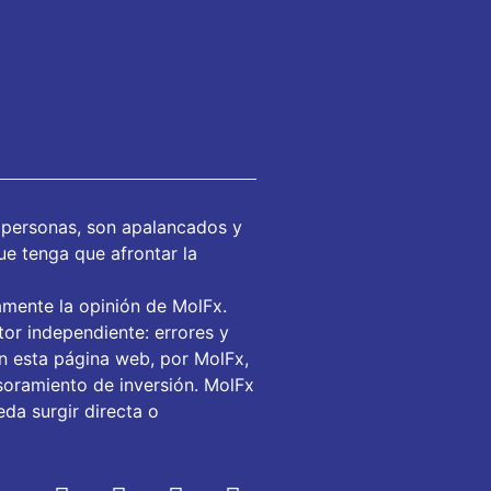
 personas, son apalancados y
ue tenga que afrontar la
amente la opinión de MolFx.
or independiente: errores y
en esta página web, por MolFx,
soramiento de inversión. MolFx
da surgir directa o