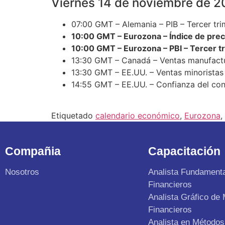
Viernes 14 de noviembre de 2
07:00 GMT – Alemania – PIB – Tercer tri
10:00 GMT – Eurozona – Índice de prec
10:00 GMT – Eurozona – PBI – Tercer t
13:30 GMT – Canadá – Ventas manufact
13:30 GMT – EE.UU. – Ventas minoristas
14:55 GMT – EE.UU. – Confianza del con
Etiquetado
calendario económico
,
Eurozona
,
Compañia
Capacitación
Nosotros
Analista Fundament
Financieros
Analista Gráfico de
Financieros
Analista en Métodos 