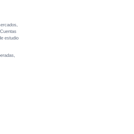
mercados,
e Cuentas
de estudio
peradas,