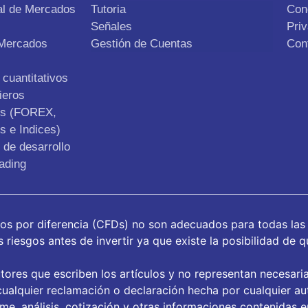
al de Mercados
Tutoria
Con
Señales
Pri
 Mercados
Gestión de Cuentas
Con
cuantitativos
ieros
os (FOREX,
s e Indices)
de desarrollo
ading
tos por diferencia (CFDs) no son adecuados para todas las
riesgos antes de invertir ya que existe la posibilidad de q
tores que escriben los artículos y no representan necesari
ualquier reclamación o declaración hecha por cualquier aut
orme, análisis, cotización y otras informaciones contenidas 