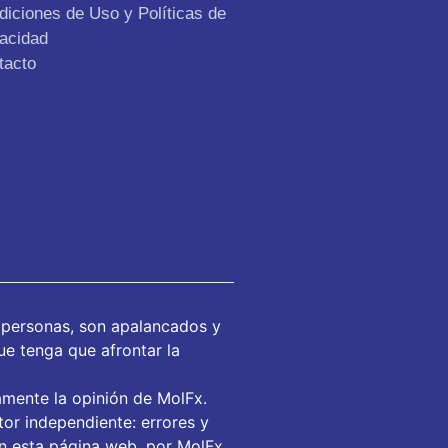
diciones de Uso y Políticas de
vacidad
tacto
 personas, son apalancados y
ue tenga que afrontar la
amente la opinión de MolFx.
or independiente: errores y
en esta página web, por MolFx,