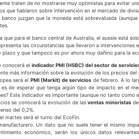
nte traten de no mostrarse muy optimistas para evitar una
os que hablaron sobre intervención en el mercado de divis
l banco juzgan que la moneda está sobrevaluada (aunque 
tes.
que para el banco central de Australia, el aussie está sob
presenta las circunstancias que llevaron a intervenciones
rto plazo y que tampoco es por ahora muy dañino para la e
se conocerá el
indicador PMI (HSBC) del sector de servicio
te más información sobre la evolución de los precios del
ropea será el
PMI (Markit) de servicios
de febrero. A lo lar
e es de esperar que tenga algún tipo de impacto en el me
es? Este indicador es importante (aunque no tanto como e
cios se conocerá la evolución de las
ventas minoristas
de 
enso del 0,2%.
el martes será el turno del EcoFin.
o manufacturero. Un dato que no suele tener el mismo imp
timiento económico, serán los únicos datos relevantes