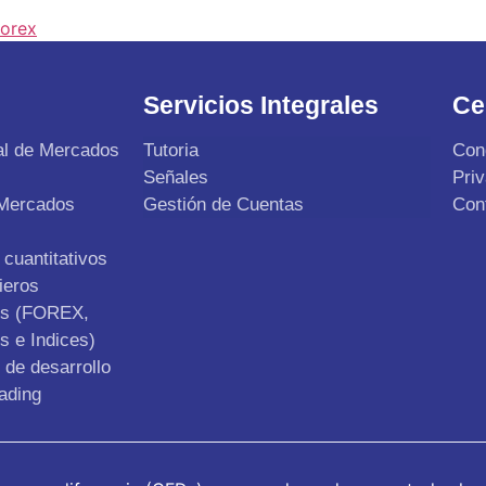
forex
Servicios Integrales
Ce
al de Mercados
Tutoria
Con
Señales
Pri
 Mercados
Gestión de Cuentas
Con
cuantitativos
ieros
os (FOREX,
s e Indices)
de desarrollo
ading