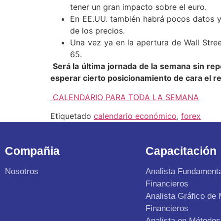
tener un gran impacto sobre el euro.
En EE.UU. también habrá pocos datos y 
de los precios.
Una vez ya en la apertura de Wall Stree
65.
Será la última jornada de la semana sin rep
esperar cierto posicionamiento de cara el r
CALENDARIO PARA TODA LA SEMANA
Etiquetado
calendario económico
,
forex
Compañia
Capacitación
Nosotros
Analista Fundament
Financieros
Analista Gráfico de
Financieros
Analista en Métodos 