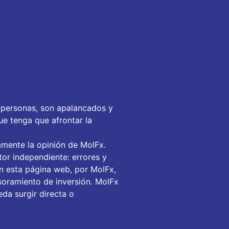
 personas, son apalancados y
ue tenga que afrontar la
amente la opinión de MolFx.
or independiente: errores y
en esta página web, por MolFx,
soramiento de inversión. MolFx
da surgir directa o