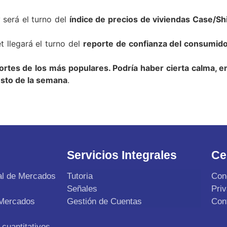
será el turno del
índice de precios de viviendas Case/Shi
t llegará el turno del
reporte de confianza del consumid
ortes de los más populares. Podría haber cierta calma, e
esto de la semana
.
Servicios Integrales
Ce
al de Mercados
Tutoria
Con
Señales
Pri
 Mercados
Gestión de Cuentas
Con
cuantitativos