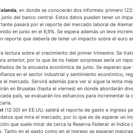
Zelanda
, en donde se conocerán dos informes: primero (22:
 junio del banco central. Estos datos pueden tener un impa
ante pasará por el reporte del mercado laboral de Alemani
nido en junio en el 6,9%. Se espera además un leve incre
 reporte que debería de tener un impacto sobre el euro en
 lectura sobre el crecimiento del primer trimestre. Se trat
ra anterior, por lo que de no haber sorpresas sería un repor
ultados de la encuesta económica de junio. Se esperan que
fianza en el sector industrial y sentimiento económico, reg
 el mercado. Servirá además para ver si sigue la lenta mejo
irán en Bruselas (hasta el viernes) en donde abordarán dive
cada país, se evaluarán los esfuerzos para incrementar la c
caria.
et
(12:30) en EE.UU. saldrá el reporte de gasto e ingreso p
n datos que mira el mercado, por lo que es de esperar un 
ación que suele mirar de cerca la Reserva Federal: el índic
 Tanto en el gasto como en el ingreso se esperan mejoras c