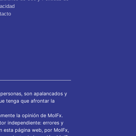
vacidad
tacto
 personas, son apalancados y
ue tenga que afrontar la
amente la opinión de MolFx.
or independiente: errores y
en esta página web, por MolFx,