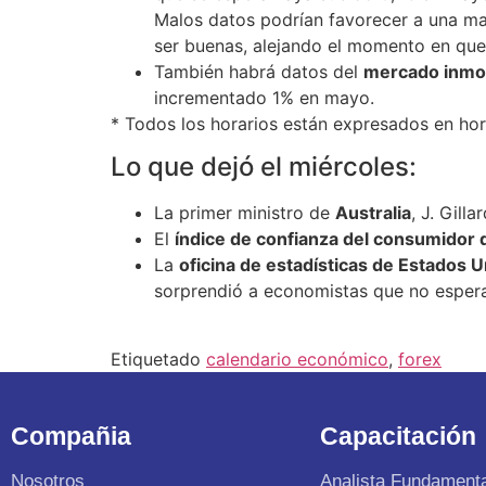
Malos datos podrían favorecer a una may
ser buenas, alejando el momento en que 
También habrá datos del
mercado inmob
incrementado 1% en mayo.
* Todos los horarios están expresados en ho
Lo que dejó el miércoles:
La primer ministro de
Australia
, J. Gill
El
índice de confianza del consumidor d
La
oficina de estadísticas de Estados 
sorprendió a economistas que no espera
Etiquetado
calendario económico
,
forex
Compañia
Capacitación
Nosotros
Analista Fundament