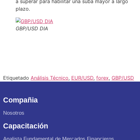
a superar para habilitar una suba mayor a largo
plazo.
GBP/USD DIA
Etiquetado
Análisis Técnico
,
EUR/USD
,
forex
,
GBP/USD
Compañia
Nosotros
Capacitación
Analista Fundamental de Mercados Financieros