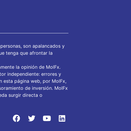
 personas, son apalancados y
ue tenga que afrontar la
amente la opinión de MolFx.
or independiente: errores y
en esta página web, por MolFx,
soramiento de inversión. MolFx
da surgir directa o