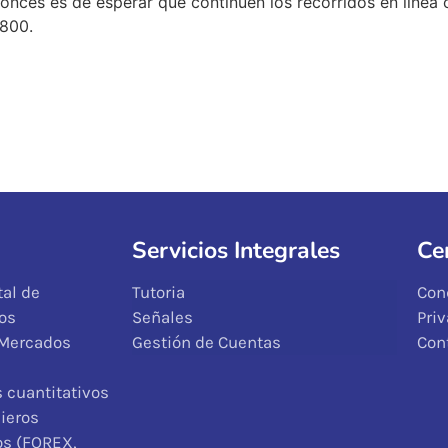
onces es de esperar que continúen los recorridos en línea 
6800.
Servicios Integrales
Ce
al de
Tutoria
Con
os
Señales
Pri
 Mercados
Gestión de Cuentas
Con
 cuantitativos
ieros
os (FOREX,