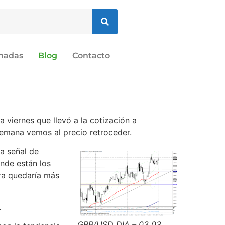
onadas
Blog
Contacto
a viernes que llevó a la cotización a
 semana vemos al precio retroceder.
a señal de
onde están los
bra quedaría más
.
GBP/USD DIA – 03 03