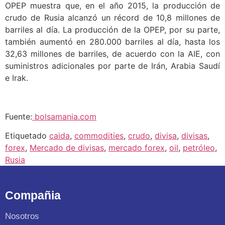
OPEP muestra que, en el año 2015, la producción de
crudo de Rusia alcanzó un récord de 10,8 millones de
barriles al día. La producción de la OPEP, por su parte,
también aumentó en 280.000 barriles al día, hasta los
32,63 millones de barriles, de acuerdo con la AIE, con
suministros adicionales por parte de Irán, Arabia Saudí
e Irak.
Fuente:
bolsamania.com
Etiquetado
caida
,
commodities
,
crudo
,
divisa
,
divisas
,
forex
,
Mercado de divisas
,
mercado forex
,
oil
,
petróleo
,
Rusia
Compañia
Nosotros