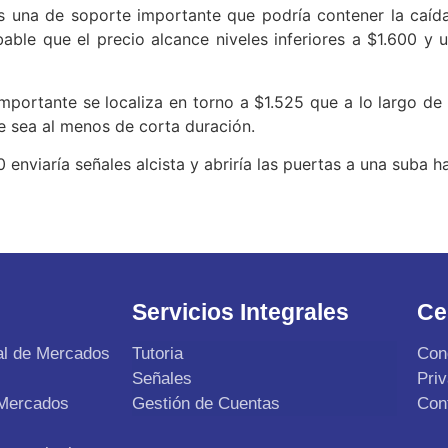
es una de soporte importante que podría contener la caíd
able que el precio alcance niveles inferiores a $1.600 
mportante se localiza en torno a $1.525 que a lo largo de 
que sea al menos de corta duración.
enviaría señales alcista y abriría las puertas a una suba h
Servicios Integrales
Ce
al de Mercados
Tutoria
Con
Señales
Pri
 Mercados
Gestión de Cuentas
Con