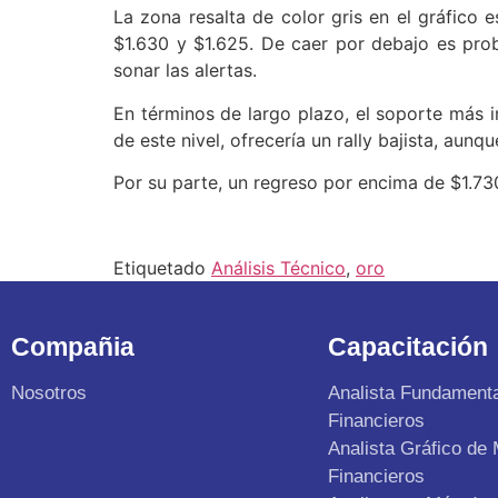
La zona resalta de color gris en el gráfico 
$1.630 y $1.625. De caer por debajo es prob
sonar las alertas.
En términos de largo plazo, el soporte más i
de este nivel, ofrecería un rally bajista, aun
Por su parte, un regreso por encima de $1.730 
Etiquetado
Análisis Técnico
,
oro
Compañia
Capacitación
Nosotros
Analista Fundament
Financieros
Analista Gráfico de
Financieros