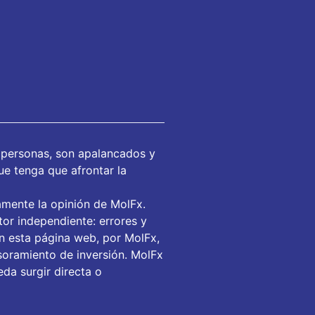
 personas, son apalancados y
ue tenga que afrontar la
amente la opinión de MolFx.
or independiente: errores y
en esta página web, por MolFx,
soramiento de inversión. MolFx
da surgir directa o