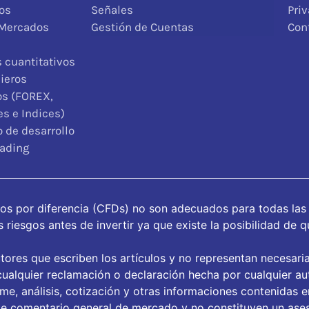
os
Señales
Pri
 Mercados
Gestión de Cuentas
Con
 cuantitativos
ieros
os (FOREX,
s e Indices)
 de desarrollo
rading
tos por diferencia (CFDs) no son adecuados para todas las
riesgos antes de invertir ya que existe la posibilidad de q
tores que escriben los artículos y no representan necesari
ualquier reclamación o declaración hecha por cualquier aut
orme, análisis, cotización y otras informaciones contenidas 
de comentario general de mercado y no constituyen un ase