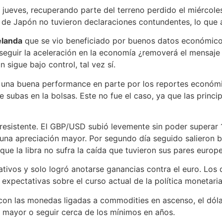
jueves, recuperando parte del terreno perdido el miércole
de Japón no tuvieron declaraciones contundentes, lo que a
landa
que se vio beneficiado por buenos datos económicos
 seguir la aceleración en la economía ¿removerá el mensaje 
 sigue bajo control, tal vez sí.
una buena performance en parte por los reportes económic
ubas en la bolsas. Este no fue el caso, ya que las princip
sistente. El GBP/USD subió levemente sin poder superar 1
 a una apreciación mayor. Por segundo día seguido salieron
que la libra no sufra la caída que tuvieron sus pares europ
ativos y solo logró anotarse ganancias contra el euro. Los
xpectativas sobre el curso actual de la política monetaria
on las monedas ligadas a commodities en ascenso, el dólar 
ón mayor o seguir cerca de los mínimos en años.