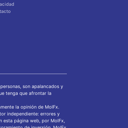
vacidad
tacto
 personas, son apalancados y
ue tenga que afrontar la
amente la opinión de MolFx.
or independiente: errores y
en esta página web, por MolFx,
soramiento de inversión. MolFx