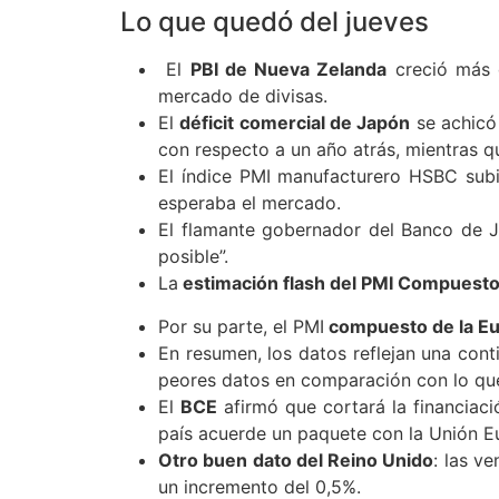
Lo que quedó del jueves
El
PBI de Nueva Zelanda
creció más d
mercado de divisas.
El
déficit comercial de Japón
se achicó 
con respecto a un año atrás, mientras qu
El índice PMI manufacturero HSBC subi
esperaba el mercado.
El flamante gobernador del Banco de J
posible”.
La
estimación flash del PMI Compuest
Por su parte, el PMI
compuesto de la E
En resumen, los datos reflejan una cont
peores datos en comparación con lo que
El
BCE
afirmó que cortará la financiac
país acuerde un paquete con la Unión Eu
Otro buen dato del Reino Unido
: las v
un incremento del 0,5%.