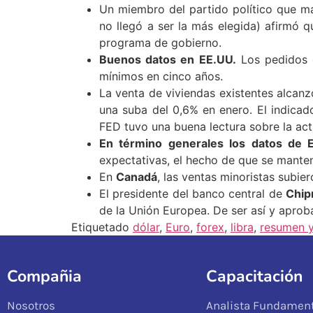
Un miembro del partido político que má
no llegó a ser la más elegida) afirmó 
programa de gobierno.
Buenos datos en EE.UU.
Los pedidos d
mínimos en cinco años.
La venta de viviendas existentes alcanz
una suba del 0,6% en enero. El indicado
FED tuvo una buena lectura sobre la act
En término generales los datos de 
expectativas, el hecho de que se mante
En
Canadá
, las ventas minoristas subier
El presidente del banco central de
Chip
de la Unión Europea. De ser así y aproba
Etiquetado
dólar
,
Euro
,
forex
,
libra
,
resumen 
Compañia
Capacitación
Nosotros
Analista Fundament