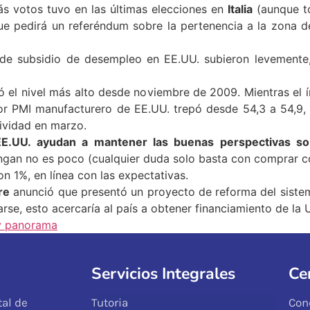
s votos tuvo en las últimas elecciones en
Italia
(aunque t
que pedirá un referéndum sobre la pertenencia a la zona 
e subsidio de desempleo en EE.UU. subieron levemente,
ó el nivel más alto desde noviembre de 2009. Mientras el 
r PMI manufacturero de EE.UU. trepó desde 54,3 a 54,9, en
ividad en marzo.
EE.UU. ayudan a mantener las buenas perspectivas so
ngan no es poco (cualquier duda solo basta con comprar co
on 1%, en línea con las expectativas.
re
anunció que presentó un proyecto de reforma del sistema
rse, esto acercaría al país a obtener financiamiento de la U
y panorama
Servicios Integrales
Ce
al de
Tutoria
Con