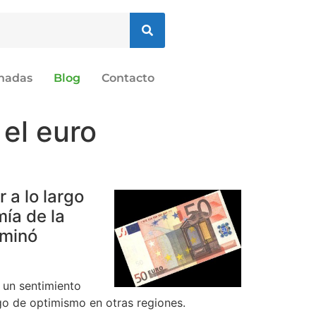
onadas
Blog
Contacto
el euro
 a lo largo
ía de la
rminó
 un sentimiento
go de optimismo en otras regiones.