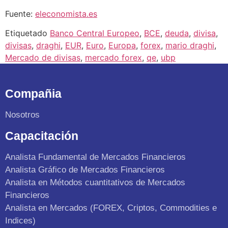
Fuente:
eleconomista.es
Etiquetado
Banco Central Europeo
,
BCE
,
deuda
,
divisa
,
divisas
,
draghi
,
EUR
,
Euro
,
Europa
,
forex
,
mario draghi
,
Mercado de divisas
,
mercado forex
,
qe
,
ubp
Compañia
Nosotros
Capacitación
Analista Fundamental de Mercados Financieros
Analista Gráfico de Mercados Financieros
Analista en Métodos cuantitativos de Mercados
Financieros
Analista en Mercados (FOREX, Criptos, Commodities e
Indices)