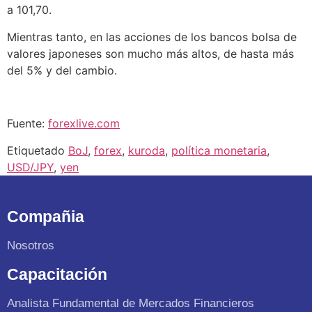
a 101,70.
Mientras tanto, en las acciones de los bancos bolsa de
valores japoneses son mucho más altos, de hasta más
del 5% y del cambio.
Fuente:
forexlive.com
Etiquetado
BoJ
,
forex
,
kuroda
,
política monetaria
,
USD/JPY
,
yen
Compañia
Nosotros
Capacitación
Analista Fundamental de Mercados Financieros