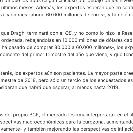
dad de que los tipos caigan «incluso por debajo de los nive
 últimos meses. Además, los expertos esperan que en sept
 cada mes -ahora, 60.000 millones de euros-, y también un
n que Draghi terminará con el
QE
, y no como lo hizo la Res
ordenada, rebajándolas en 10.000 millones de dólares cada
CE ha pasado de comprar 80.000 a 60.000 millones-, los ex
omento del primer trimestre del año que viene, y que ten
nterés, los expertos aún son pacientes. La mayor parte cree
rimestre de 2018, pero sólo un tercio de los encuestados e
nsideran que habrá que esperar, al menos hasta 2019.
as del propio BCE, el mercado les «malinterpretara» en el 
erspectivas macroeconómicas para la eurozona, aumentando
tivamente- y también mejorando las perspectivas de inflació