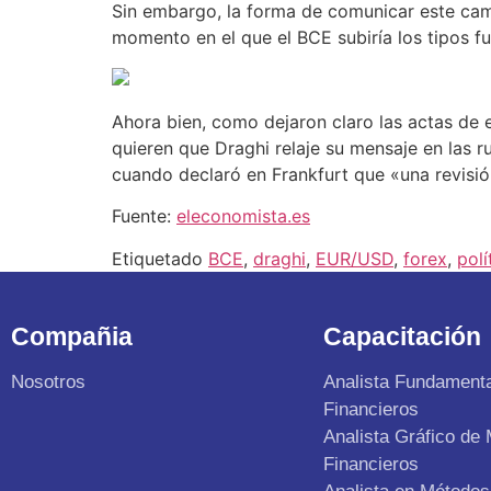
Sin embargo, la forma de comunicar este cam
momento en el que el BCE subiría los tipos f
Ahora bien, como dejaron claro las actas de 
quieren que Draghi relaje su mensaje en las ru
cuando declaró en Frankfurt que «una revisió
Fuente:
eleconomista.es
Etiquetado
BCE
,
draghi
,
EUR/USD
,
forex
,
polí
Compañia
Capacitación
Nosotros
Analista Fundament
Financieros
Analista Gráfico de
Financieros