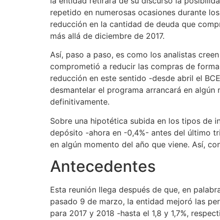
la entidad retirará de su discurso la posibili
repetido en numerosas ocasiones durante los
reducción en la cantidad de deuda que compra
más allá de diciembre de 2017.
Así, paso a paso, es como los analistas cree
comprometió a reducir las compras de forma 
reducción en este sentido -desde abril el B
desmantelar el programa arrancará en algún m
definitivamente.
Sobre una hipotética subida en los tipos de i
depósito -ahora en -0,4%- antes del último t
en algún momento del año que viene. Así, co
Antecedentes
Esta reunión llega después de que, en palabr
pasado 9 de marzo, la entidad mejoró las p
para 2017 y 2018 -hasta el 1,8 y 1,7%, respec