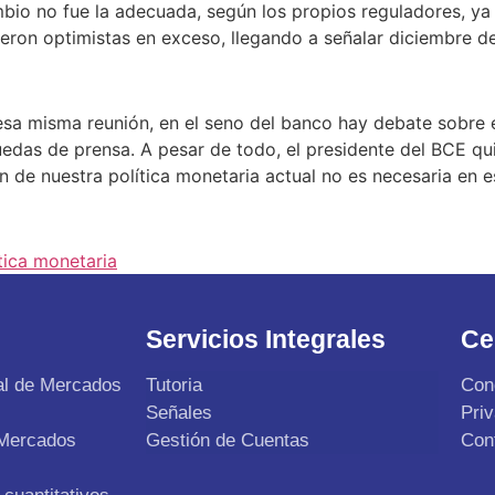
bio no fue la adecuada, según los propios reguladores, ya
ueron optimistas en exceso, llegando a señalar diciembre d
esa misma reunión, en el seno del banco hay debate sobre 
edas de prensa. A pesar de todo, el presidente del BCE quis
n de nuestra política monetaria actual no es necesaria en
tica monetaria
Servicios Integrales
Ce
al de Mercados
Tutoria
Con
Señales
Pri
 Mercados
Gestión de Cuentas
Con