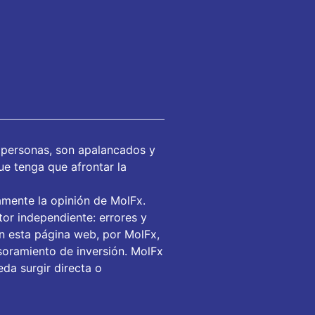
 personas, son apalancados y
ue tenga que afrontar la
amente la opinión de MolFx.
or independiente: errores y
en esta página web, por MolFx,
soramiento de inversión. MolFx
da surgir directa o