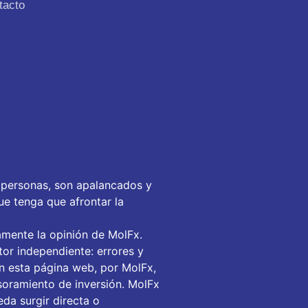
tacto
 personas, son apalancados y
ue tenga que afrontar la
amente la opinión de MolFx.
or independiente: errores y
en esta página web, por MolFx,
soramiento de inversión. MolFx
da surgir directa o