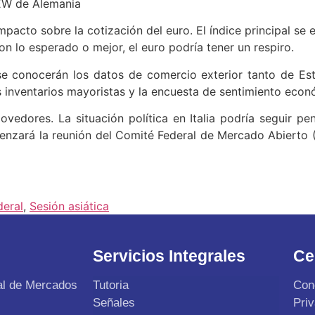
ZEW de Alemania
pacto sobre la cotización del euro. El índice principal se
on lo esperado o mejor, el euro podría tener un respiro.
 se conocerán los datos de comercio exterior tanto de 
 inventarios mayoristas y la encuesta de sentimiento econó
vedores. La situación política en Italia podría seguir pe
nzará la reunión del Comité Federal de Mercado Abierto (
deral
,
Sesión asiática
Servicios Integrales
Ce
al de Mercados
Tutoria
Con
Señales
Pri