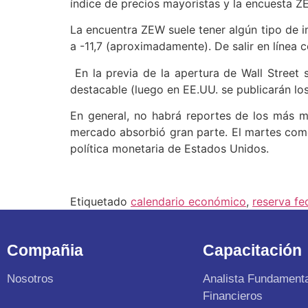
índice de precios mayoristas y la encuesta 
La encuentra ZEW suele tener algún tipo de im
a -11,7 (aproximadamente). De salir en línea c
En la previa de la apertura de Wall Street
destacable (luego en EE.UU. se publicarán los
En general, no habrá reportes de los más mo
mercado absorbió gran parte. El martes come
política monetaria de Estados Unidos.
Etiquetado
calendario económico
,
reserva fe
Compañia
Capacitación
Nosotros
Analista Fundament
Financieros