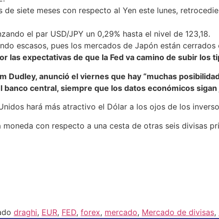
 de siete meses con respecto al Yen este lunes, retrocedi
anzando el par
USD/JPY
un 0,29% hasta el nivel de 123,18.
ndo escasos, pues los mercados de Japón están cerrados c
 las expectativas de que la Fed va camino de subir los ti
am Dudley, anunció el viernes que hay “muchas posibilidad
l banco central, siempre que los datos económicos sigan j
Unidos hará más atractivo el Dólar a los ojos de los inver
ta moneda con respecto a una cesta de otras seis divisas pr
tado
draghi
,
EUR
,
FED
,
forex
,
mercado
,
Mercado de divisas
,