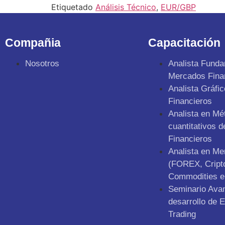
Etiquetado
Análisis Técnico
,
EUR/GBP
Compañia
Capacitación
Nosotros
Analista Funda
Mercados Fina
Analista Gráfi
Financieros
Analista en Mé
cuantitativos 
Financieros
Analista en M
(FOREX, Cript
Commodities e 
Seminario Ava
desarrollo de E
Trading