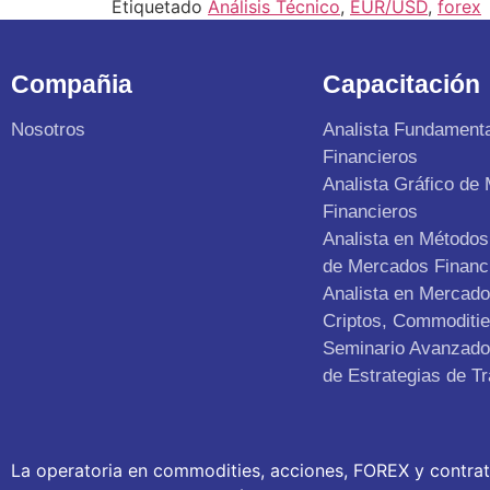
Etiquetado
Análisis Técnico
,
EUR/USD
,
forex
Compañia
Capacitación
Nosotros
Analista Fundament
Financieros
Analista Gráfico de
Financieros
Analista en Métodos 
de Mercados Financ
Analista en Mercad
Criptos, Commoditie
Seminario Avanzado 
de Estrategias de Tr
La operatoria en commodities, acciones, FOREX y contra