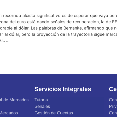
n recorrido alcista significativo es de esperar que vaya p
 zona del euro está dando señales de recuperación, la de 
avorable al dólar. Las palabras de Bernanke, afirmando que
ar al dólar, pero la proyección de la trayectoria sigue marc
E.UU.
Servicios Integrales
Ce
al de Mercados
Tutoria
Con
Señales
Pri
 Mercados
Gestión de Cuentas
Con