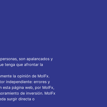
 personas, son apalancados y
ue tenga que afrontar la
amente la opinión de MolFx.
or independiente: errores y
en esta página web, por MolFx,
soramiento de inversión. MolFx
da surgir directa o