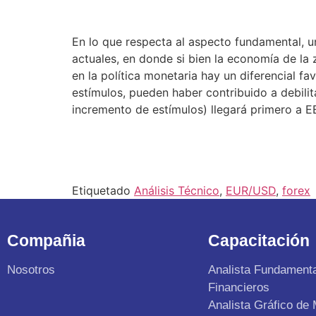
En lo que respecta al aspecto fundamental, u
actuales, en donde si bien la economía de la
en la política monetaria hay un diferencial f
estímulos, pueden haber contribuido a debilit
incremento de estímulos) llegará primero a E
Etiquetado
Análisis Técnico
,
EUR/USD
,
forex
Compañia
Capacitación
Nosotros
Analista Fundament
Financieros
Analista Gráfico de