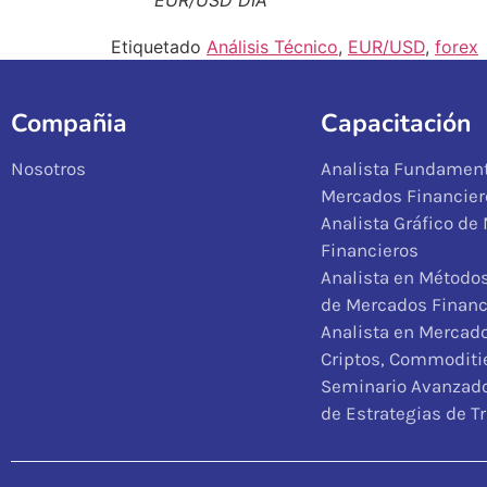
EUR/USD DIA
Etiquetado
Análisis Técnico
,
EUR/USD
,
forex
Compañia
Capacitación
Nosotros
Analista Fundament
Mercados Financier
Analista Gráfico de
Financieros
Analista en Métodos
de Mercados Financ
Analista en Mercad
Criptos, Commoditie
Seminario Avanzado
de Estrategias de T