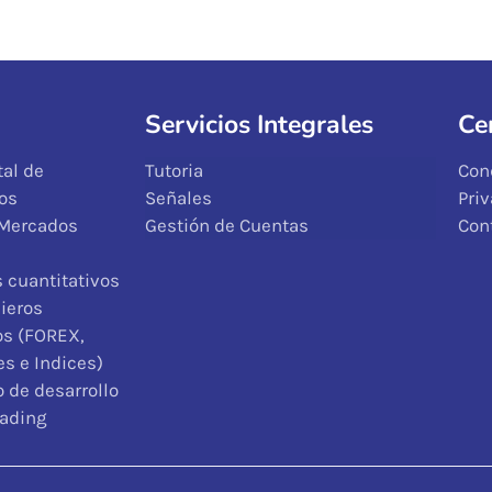
Servicios Integrales
Ce
al de
Tutoria
Con
os
Señales
Pri
 Mercados
Gestión de Cuentas
Con
 cuantitativos
ieros
os (FOREX,
s e Indices)
 de desarrollo
rading