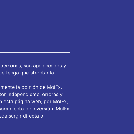
 personas, son apalancados y
ue tenga que afrontar la
amente la opinión de MolFx.
or independiente: errores y
en esta página web, por MolFx,
soramiento de inversión. MolFx
da surgir directa o