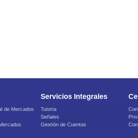
Servicios Integrales
Ce
al de Mercados
Tutoria
Con
Señales
Pri
 Mercados
Gestión de Cuentas
Con