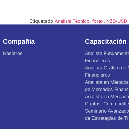
Etiquetado
Análisis Técnico
,
forex
,
NZD/USD
Compañia
Capacitación
Nosotros
Analista Fundament
Financieros
Analista Gráfico de
Financieros
Analista en Métodos 
de Mercados Financ
Analista en Mercad
Criptos, Commoditie
Seminario Avanzado 
de Estrategias de Tr