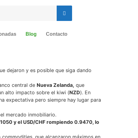
ionadas
Blog
Contacto
que dejaron y es posible que siga dando
banco central de
Nueva Zelanda,
que
n alto impacto sobre el kiwi (
NZD
). En
ha expectativa pero siempre hay lugar para
el mercado inmobiliario.
1.1050 y el USD/CHF rompiendo 0.9470, lo
s a commodities, que alcanzaron máximos en