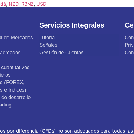
adá
,
NZD
,
RBNZ
,
USD
Servicios Integrales
Ce
al de Mercados
Tutoria
Con
Señales
Pri
 Mercados
Gestión de Cuentas
Con
cuantitativos
ieros
os (FOREX,
s e Indices)
de desarrollo
ading
tos por diferencia (CFDs) no son adecuados para todas las