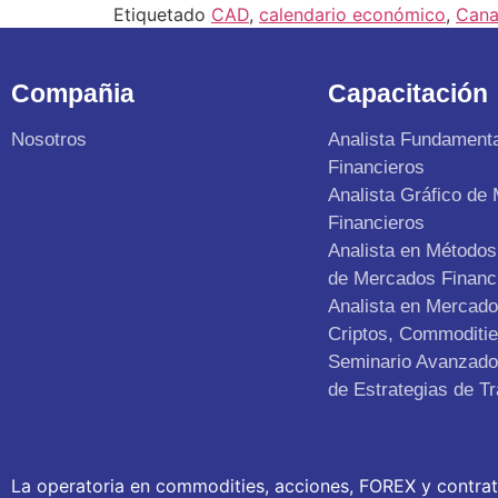
Etiquetado
CAD
,
calendario económico
,
Can
Compañia
Capacitación
Nosotros
Analista Fundament
Financieros
Analista Gráfico de
Financieros
Analista en Métodos 
de Mercados Financ
Analista en Mercad
Criptos, Commoditie
Seminario Avanzado 
de Estrategias de Tr
La operatoria en commodities, acciones, FOREX y contra