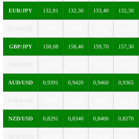
EUR/JPY
132,81
132,30
133,40
132,30
EUR/CHF
1,2275
1,2300
1,2330
1,2250
GBP/JPY
158,08
158,40
159,70
157,30
GBP/CHF
1,4611
1,4620
1,4685
1,4585
AUD/USD
0,9391
0,9420
0,9460
0,9365
USD/CAD
1,0329
1,0340
1,0385
1,0315
NZD/USD
0,8291
0,8340
0,8400
0,8270
AUD/NZD
1,1325
1,1340
1,1400
1,1280