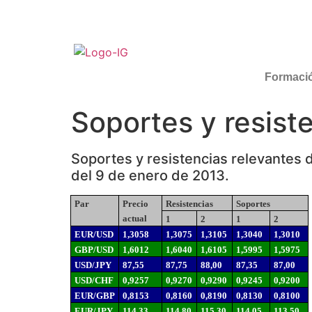
Formaci
Soportes y resist
Soportes y resistencias relevantes 
del 9 de enero de 2013.
Par
Precio
Resistencias
Soportes
actual
1
2
1
2
EUR/USD
1,3058
1,3075
1,3105
1,3040
1,3010
GBP/USD
1,6012
1,6040
1,6105
1,5995
1,5975
USD/JPY
87,55
87,75
88,00
87,35
87,00
USD/CHF
0,9257
0,9270
0,9290
0,9245
0,9200
EUR/GBP
0,8153
0,8160
0,8190
0,8130
0,8100
EUR/JPY
114,33
114,80
115,30
114,05
113,50