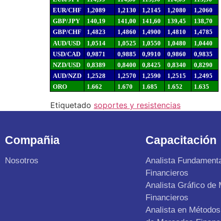
EUR/CHF
1,2089
1,2130
1,2145
1,2080
1,2060
GBP/JPY
140,19
141,00
141,60
139,45
138,70
GBP/CHF
1,4823
1,4860
1,4900
1,4810
1,4785
AUD/USD
1,0514
1,0525
1,0550
1,0480
1,0440
USD/CAD
0,9871
0,9885
0,9910
0,9860
0,9835
NZD/USD
0,8389
0,8400
0,8425
0,8340
0,8290
AUD/NZD
1,2528
1,2570
1,2590
1,2515
1,2495
ORO
1.662
1.670
1.685
1.652
1.635
Etiquetado
soportes y resistencias
Compañia
Capacitación
Nosotros
Analista Fundament
Financieros
Analista Gráfico de
Financieros
Analista en Métodos 