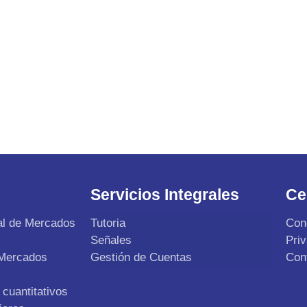
Servicios Integrales
Ce
al de Mercados
Tutoria
Con
Señales
Pri
 Mercados
Gestión de Cuentas
Con
cuantitativos