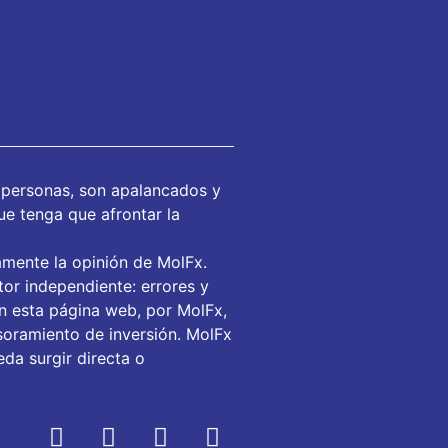
 personas, son apalancados y
ue tenga que afrontar la
amente la opinión de MolFx.
or independiente: errores y
en esta página web, por MolFx,
soramiento de inversión. MolFx
da surgir directa o