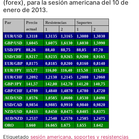
(forex), para la sesión americana del 10 de
enero de 2013.
Par
Precio
Resistencias
Soportes
actual
1
2
1
2
EUR/USD
1,3118
1,3135
1,3165
1,3080
1,3030
GBP/USD
1,6045
1,6075
1,6130
1,6030
1,5990
USD/JPY
88,26
88,40
88,75
88,05
87,70
USD/CHF
0,9217
0,9235
0,9265
0,9200
0,9165
EUR/GBP
0,8175
0,8185
0,8200
0,8160
0,8140
EUR/JPY
115,77
116,00
116,40
115,50
115,10
EUR/CHF
1,2092
1,2130
1,2145
1,2080
1,2060
GBP/JPY
141,57
142,00
142,70
141,20
140,75
GBP/CHF
1,4789
1,4840
1,4870
1,4780
1,4720
AUD/USD
1,0576
1,0585
1,0600
1,0530
1,0490
USD/CAD
0,9854
0,9885
0,9910
0,9840
0,9820
NZD/USD
0,8433
0,8450
0,8475
0,8405
0,8375
AUD/NZD
1,2537
1,2540
1,2570
1,2505
1,2475
ORO
1.660
16.665
1.675
1.655
1.642
Etiquetado
sesión americana
,
soportes y resistencias