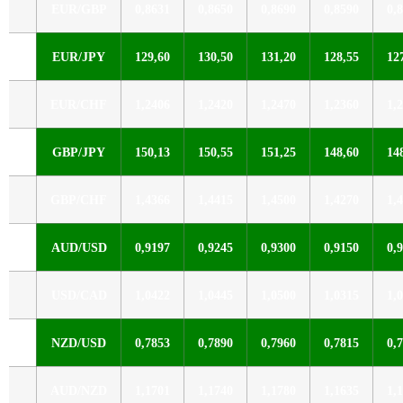
EUR/GBP
0,8631
0,8650
0,8690
0,8590
0,
EUR/JPY
129,60
130,50
131,20
128,55
12
EUR/CHF
1,2406
1,2420
1,2470
1,2360
1,
GBP/JPY
150,13
150,55
151,25
148,60
14
GBP/CHF
1,4366
1,4415
1,4500
1,4270
1,
AUD/USD
0,9197
0,9245
0,9300
0,9150
0,
USD/CAD
1,0422
1,0445
1,0500
1,0315
1,
NZD/USD
0,7853
0,7890
0,7960
0,7815
0,
AUD/NZD
1,1701
1,1740
1,1780
1,1635
1,