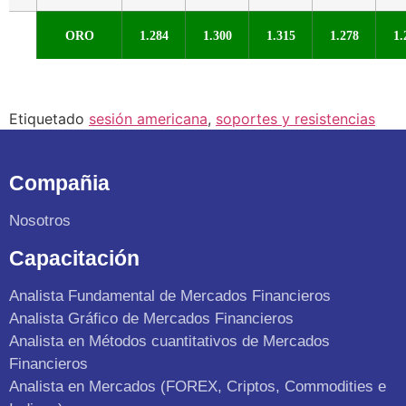
ORO
1.284
1.300
1.315
1.278
1.
Etiquetado
sesión americana
,
soportes y resistencias
Compañia
Nosotros
Capacitación
Analista Fundamental de Mercados Financieros
Analista Gráfico de Mercados Financieros
Analista en Métodos cuantitativos de Mercados
Financieros
Analista en Mercados (FOREX, Criptos, Commodities e