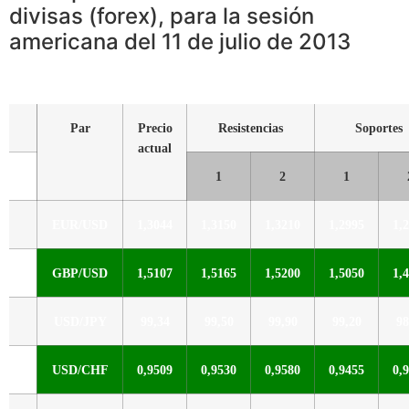
divisas (forex), para la sesión
americana del 11 de julio de 2013
Par
Precio
Resistencias
Soportes
actual
1
2
1
EUR/USD
1,3044
1,3150
1,3210
1,2995
1,
GBP/USD
1,5107
1,5165
1,5200
1,5050
1,
USD/JPY
99,34
99,50
99,90
99,20
98
USD/CHF
0,9509
0,9530
0,9580
0,9455
0,