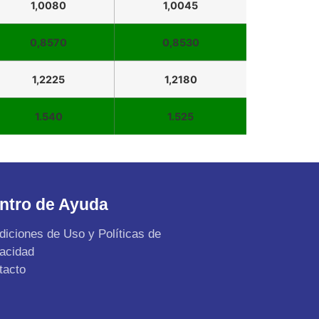
1,0080
1,0045
0,8570
0,8530
1,2225
1,2180
1.540
1.525
ntro de Ayuda
diciones de Uso y Políticas de
vacidad
tacto