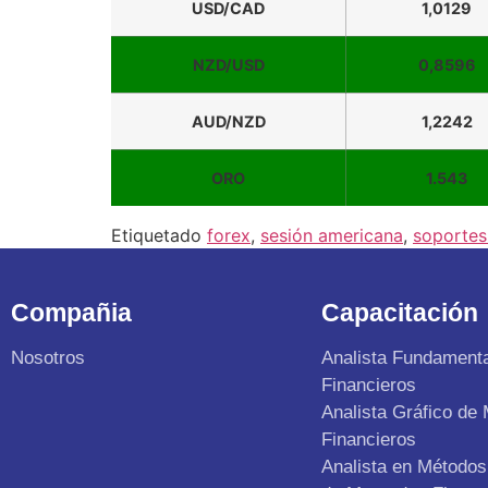
USD/CAD
1,0129
NZD/USD
0,8596
AUD/NZD
1,2242
ORO
1.543
Etiquetado
forex
,
sesión americana
,
soportes 
Compañia
Capacitación
Nosotros
Analista Fundament
Financieros
Analista Gráfico de
Financieros
Analista en Métodos 