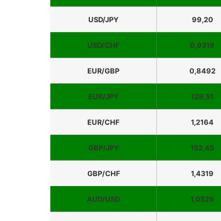
USD/JPY
99,20
USD/CHF
0,9319
EUR/GBP
0,8492
EUR/JPY
129,51
EUR/CHF
1,2164
GBP/JPY
152,45
GBP/CHF
1,4319
AUD/USD
1,0529