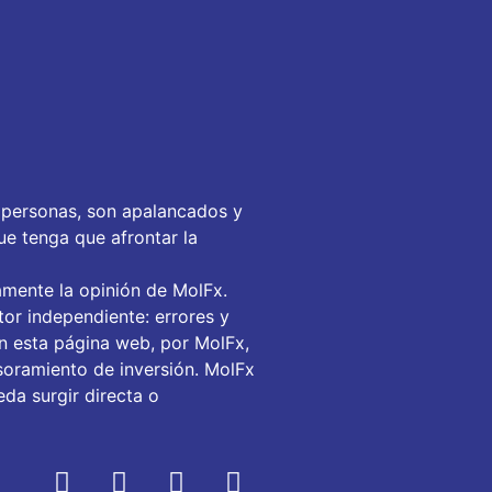
 personas, son apalancados y
ue tenga que afrontar la
amente la opinión de MolFx.
or independiente: errores y
en esta página web, por MolFx,
soramiento de inversión. MolFx
da surgir directa o