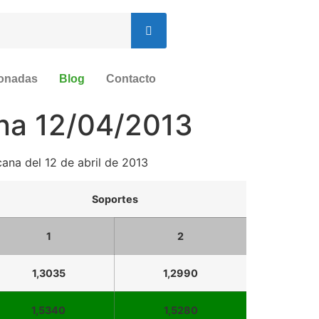
ionadas
Blog
Contacto
ana 12/04/2013
ana del 12 de abril de 2013
Soportes
1
2
1,3035
1,2990
1,5340
1,5280