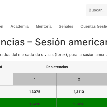
ón
Academia
Mentoría
Señales
Cuentas Gest
encias – Sesión americ
rados del mercado de divisas (forex), para la sesión americ
al
Resistencias
1
2
1,3075
1,3110
1,5410
1,5450