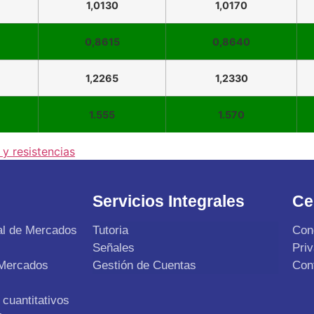
1,0130
1,0170
0,8615
0,8640
1,2265
1,2330
1.555
1.570
y resistencias
Servicios Integrales
Ce
al de Mercados
Tutoria
Con
Señales
Pri
 Mercados
Gestión de Cuentas
Con
cuantitativos