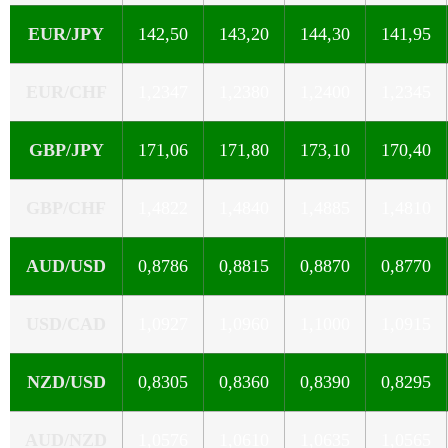
EUR/JPY
142,50
143,20
144,30
141,95
EUR/CHF
1,2347
1,2380
1,2400
1,2345
GBP/JPY
171,06
171,80
173,10
170,40
GBP/CHF
1,4822
1,4840
1,4885
1,4810
AUD/USD
0,8786
0,8815
0,8870
0,8770
USD/CAD
1,0927
1,0960
1,1000
1,0915
NZD/USD
0,8305
0,8360
0,8390
0,8295
AUD/NZD
1,0576
1,0610
1,0635
1,0565