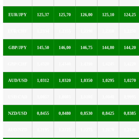
EUR/JPY
125,37
125,70
126,00
125,10
124,25
EUR/CHF
1,2334
1,2355
1,2390
1,2310
1,2250
GBP/JPY
145,50
146,00
146,75
144,80
144,20
GBP/CHF
1,4320
1,4340
1,4390
1,4245
1,4220
AUD/USD
1,0312
1,0320
1,0350
1,0295
1,0270
USD/CAD
1,0057
1,0085
1,0100
1,0040
0,9995
NZD/USD
0,8455
0,8480
0,8530
0,8425
0,8385
AUD/NZD
1,2195
1,2225
1,2275
1,2170
1,2140