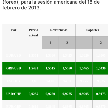
(forex), para la sesión americana del 18 de
febrero de 2013.
Par
Precio
Resistencias
Soportes
actual
1
2
1
2
EUR/USD
1,3354
1,3380
1,3425
1,3320
1,3305
GBP/USD
1,5491
1,5515
1,5550
1,5465
1,5430
USD/JPY
93,86
94,00
94,30
93,75
93,35
USD/CHF
0,9235
0,9260
0,9275
0,9205
0,9175
EUR/GBP
0,8619
0,8645
0,8665
0,8605
0,8570