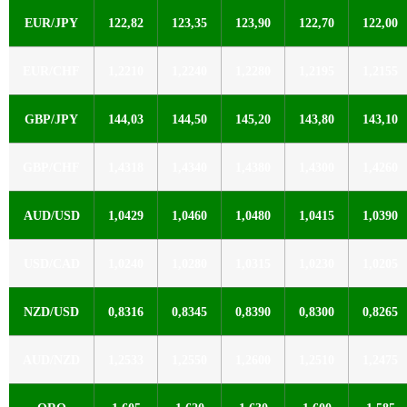
EUR/JPY
122,82
123,35
123,90
122,70
122,00
EUR/CHF
1,2210
1,2240
1,2280
1,2195
1,2155
GBP/JPY
144,03
144,50
145,20
143,80
143,10
GBP/CHF
1,4318
1,4340
1,4380
1,4300
1,4260
AUD/USD
1,0429
1,0460
1,0480
1,0415
1,0390
USD/CAD
1,0240
1,0280
1,0315
1,0230
1,0205
NZD/USD
0,8316
0,8345
0,8390
0,8300
0,8265
AUD/NZD
1,2533
1,2550
1,2600
1,2510
1,2475