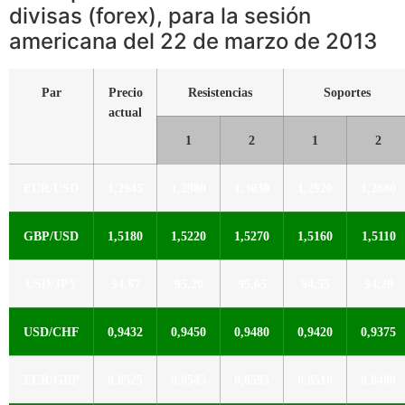
divisas (forex), para la sesión
americana del 22 de marzo de 2013
Par
Precio
Resistencias
Soportes
actual
1
2
1
2
EUR/USD
1,2945
1,2980
1,3030
1,2920
1,2880
GBP/USD
1,5180
1,5220
1,5270
1,5160
1,5110
USD/JPY
94,87
95,20
95,65
94,55
94,20
USD/CHF
0,9432
0,9450
0,9480
0,9420
0,9375
EUR/GBP
0,8525
0,8545
0,8595
0,8510
0,8480