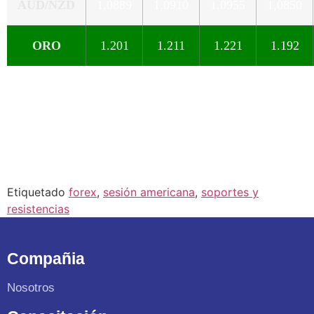
AUD/NZD
1,0889
1,0910
1,0955
1,0850
ORO
1.201
1.211
1.221
1.192
Etiquetado
forex
,
sesión americana
,
soportes y
resistencias
Compañia
Nosotros