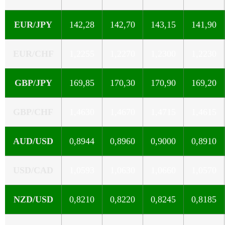
EUR/JPY
142,28
142,70
143,15
141,90
EUR/CHF
1,2255
1,2270
1,2300
1,2230
GBP/JPY
169,85
170,30
170,90
169,20
GBP/CHF
1,4630
1,4670
1,4715
1,4615
AUD/USD
0,8944
0,8960
0,9000
0,8910
USD/CAD
1,0593
1,0630
1,0660
1,0570
NZD/USD
0,8210
0,8220
0,8245
0,8185