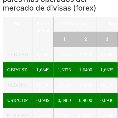
mercado de divisas (forex)
Par
Precio
Resistencias
Sopo
actual
1
2
1
EUR/USD
1,3694
1,3710
1,3740
1,3660
GBP/USD
1,6349
1,6375
1,6400
1,6335
USD/JPY
103,88
104,10
104,40
103,70
USD/CHF
0,8949
0,8980
0,9000
0,8930
EUR/GBP
0,8375
0,8385
0,8405
0,8360