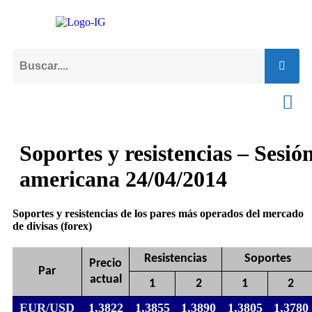
Soportes y resistencias – Sesió
americana 24/04/2014
Soportes y resistencias de los pares más operados del mercado
de divisas (forex)
Resistencias
Soportes
Precio
Par
actual
1
2
1
2
EUR/USD
1,3822
1,3855
1,3890
1,3805
1,3780