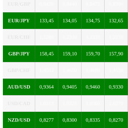
EUR/GBP
0,8420
0,8440
0,8475
0,8390
EUR/JPY
133,45
134,05
134,75
132,65
EUR/CHF
1,2289
1,2310
1,2335
1,2270
GBP/JPY
158,45
159,10
159,70
157,90
GBP/CHF
1,4592
1,4650
1,4680
1,4550
AUD/USD
0,9364
0,9405
0,9460
0,9330
USD/CAD
1,0313
1,0325
1,0360
1,0270
NZD/USD
0,8277
0,8300
0,8335
0,8270