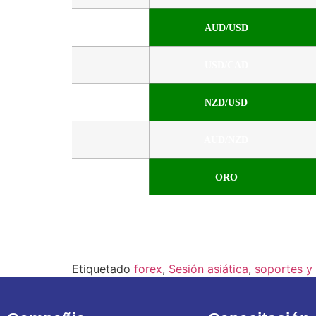
AUD/USD
USD/CAD
NZD/USD
AUD/NZD
ORO
Etiquetado
forex
,
Sesión asiática
,
soportes y 