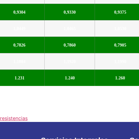
0,9304
0,9330
0,9375
1,0449
1,0465
1,0530
0,7826
0,7860
0,7905
1,1884
1,1920
1,1990
1.231
1.240
1.260
resistencias