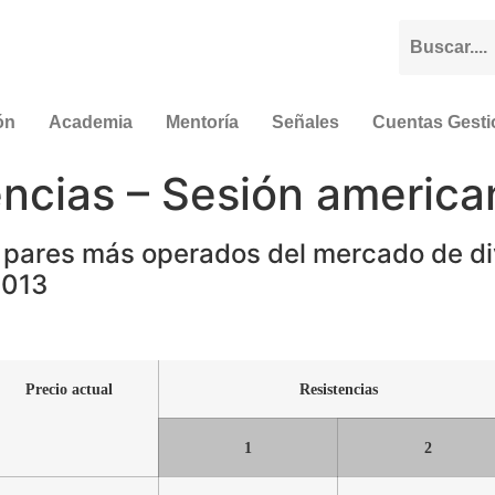
ón
Academia
Mentoría
Señales
Cuentas Gest
encias – Sesión americ
 pares más operados del mercado de div
2013
Precio actual
Resistencias
1
2