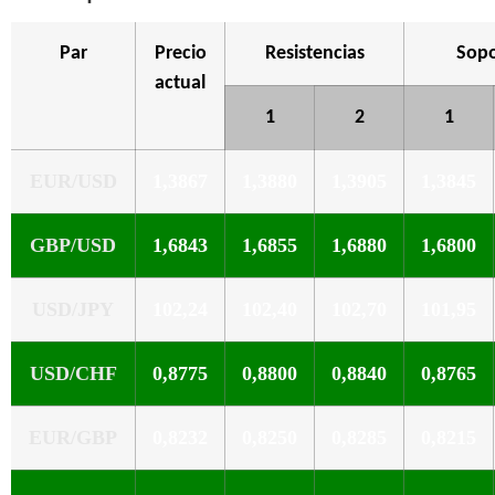
Par
Precio
Resistencias
Sopo
actual
1
2
1
EUR/USD
1,3867
1,3880
1,3905
1,3845
GBP/USD
1,6843
1,6855
1,6880
1,6800
USD/JPY
102,24
102,40
102,70
101,95
USD/CHF
0,8775
0,8800
0,8840
0,8765
EUR/GBP
0,8232
0,8250
0,8285
0,8215