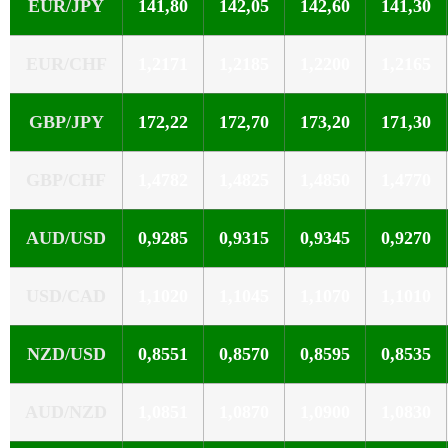
EUR/JPY
141,80
142,05
142,60
141,30
EUR/CHF
1,2171
1,2185
1,2200
1,2165
GBP/JPY
172,22
172,70
173,20
171,30
GBP/CHF
1,4782
1,4825
1,4850
1,4770
AUD/USD
0,9285
0,9315
0,9345
0,9270
USD/CAD
1,1020
1,1045
1,1070
1,1010
NZD/USD
0,8551
0,8570
0,8595
0,8535
AUD/NZD
1,0851
1,0870
1,0900
1,0830