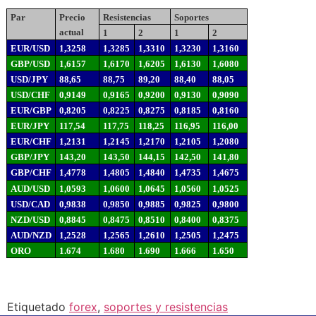
Par
Precio
Resistencias
Soportes
actual
1
2
1
2
EUR/USD
1,3258
1,3285
1,3310
1,3230
1,3160
GBP/USD
1,6157
1,6170
1,6205
1,6130
1,6080
USD/JPY
88,65
88,75
89,20
88,40
88,05
USD/CHF
0,9149
0,9165
0,9200
0,9130
0,9090
EUR/GBP
0,8205
0,8225
0,8275
0,8185
0,8160
EUR/JPY
117,54
117,75
118,25
116,95
116,00
EUR/CHF
1,2131
1,2145
1,2170
1,2105
1,2080
GBP/JPY
143,20
143,50
144,15
142,50
141,80
GBP/CHF
1,4778
1,4805
1,4840
1,4735
1,4675
AUD/USD
1,0593
1,0600
1,0645
1,0560
1,0525
USD/CAD
0,9838
0,9850
0,9885
0,9825
0,9800
NZD/USD
0,8845
0,8475
0,8510
0,8400
0,8375
AUD/NZD
1,2528
1,2565
1,2610
1,2505
1,2475
ORO
1.674
1.680
1.690
1.666
1.650
Etiquetado
forex
,
soportes y resistencias