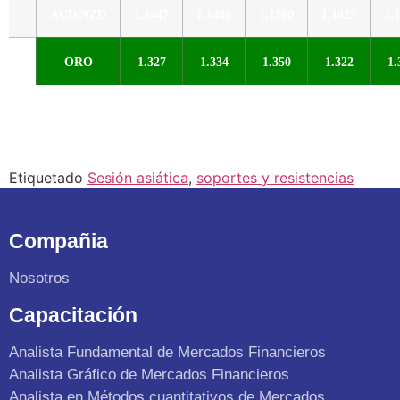
AUD/NZD
1,1447
1,1480
1,1500
1,1425
1,
ORO
1.327
1.334
1.350
1.322
1.
Etiquetado
Sesión asiática
,
soportes y resistencias
Compañia
Nosotros
Capacitación
Analista Fundamental de Mercados Financieros
Analista Gráfico de Mercados Financieros
Analista en Métodos cuantitativos de Mercados