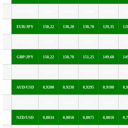
EUR/GBP
0,8642
0,8660
0,8680
0,8610
0,
EUR/JPY
150,22
130,20
130,70
129,35
12
EUR/CHF
1,2346
1,2350
1,2405
1,2330
1,
GBP/JPY
150,22
150,70
151,25
149,60
14
GBP/CHF
1,4283
1,4310
1,4335
1,4260
1,
AUD/USD
0,9200
0,9230
0,9295
0,9180
0,
USD/CAD
1,0263
1,0290
1,0325
1,0230
1,
NZD/USD
0,8034
0,8050
0,8075
0,8010
0,