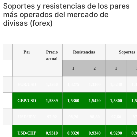
Soportes y resistencias de los pares
más operados del mercado de
divisas (forex)
Par
Precio
Resistencias
Soportes
actual
1
2
1
EUR/USD
1,3260
1,3275
1,3300
1,3240
1,
GBP/USD
1,5339
1,5360
1,5420
1,5300
1,
USD/JPY
97,92
98,20
98,80
97,60
97
USD/CHF
0,9310
0,9320
0,9340
0,9290
0,