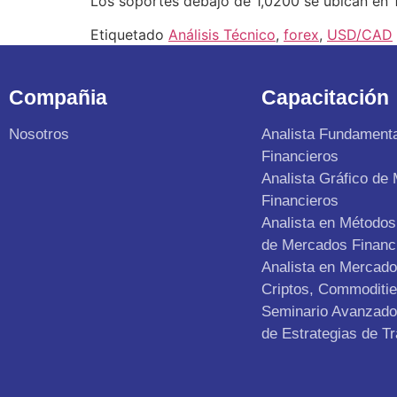
Los soportes debajo de 1,0200 se ubican en 1,
Etiquetado
Análisis Técnico
,
forex
,
USD/CAD
Compañia
Capacitación
Nosotros
Analista Fundament
Financieros
Analista Gráfico de
Financieros
Analista en Métodos 
de Mercados Financ
Analista en Mercad
Criptos, Commoditie
Seminario Avanzado 
de Estrategias de Tr