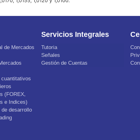
0170, 1,0155, 1,0120 y 1,0100.
Servicios Integrales
Ce
al de Mercados
Tutoria
Con
Señales
Pri
 Mercados
Gestión de Cuentas
Con
cuantitativos
ieros
os (FOREX,
s e Indices)
de desarrollo
ading