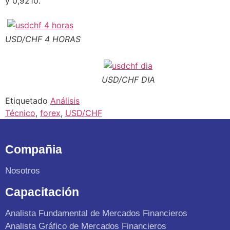
y 0,9210.
USD/CHF 4 HORAS
USD/CHF DIA
Etiquetado
Análisis
Técnico
,
forex
,
USD/CHF
Compañia
Nosotros
Capacitación
Analista Fundamental de Mercados Financieros
Analista Gráfico de Mercados Financieros