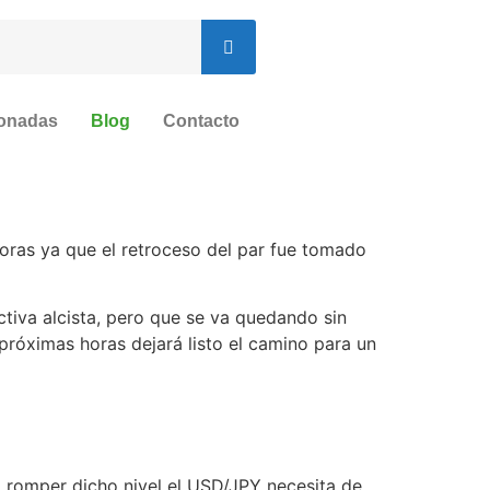
ionadas
Blog
Contacto
oras ya que el retroceso del par fue tomado
ctiva alcista, pero que se va quedando sin
róximas horas dejará listo el camino para un
ara romper dicho nivel el USD/JPY necesita de