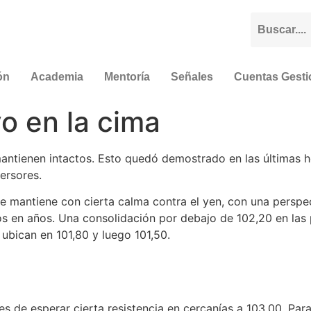
ón
Academia
Mentoría
Señales
Cuentas Gest
o en la cima
ntienen intactos. Esto quedó demostrado en las últimas h
ersores.
se mantiene con cierta calma contra el yen, con una perspe
 en años. Una consolidación por debajo de 102,20 en las p
ubican en 101,80 y luego 101,50.
e es de esperar cierta resistencia en cercanías a 103,00. P