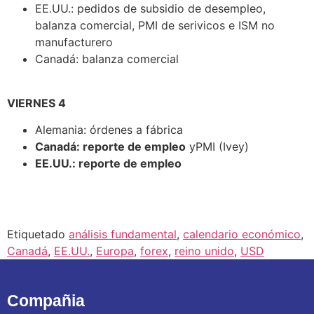
EE.UU.: pedidos de subsidio de desempleo,
balanza comercial, PMI de serivicos e ISM no
manufacturero
Canadá: balanza comercial
VIERNES 4
Alemania: órdenes a fábrica
Canadá: reporte de empleo
yPMI (Ivey)
EE.UU.: reporte de empleo
Etiquetado
análisis fundamental
,
calendario económico
,
Canadá
,
EE.UU.
,
Europa
,
forex
,
reino unido
,
USD
Compañia