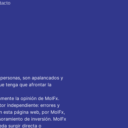
tacto
 personas, son apalancados y
ue tenga que afrontar la
amente la opinión de MolFx.
or independiente: errores y
en esta página web, por MolFx,
soramiento de inversión. MolFx
da surgir directa o