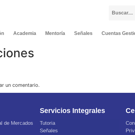
ón
Academia
Mentoría
Señales
Cuentas Gest
ciones
ar un comentario.
Servicios Integrales
Ce
al de Mercados
Tutoria
Con
Señales
Pri